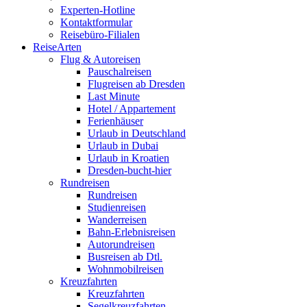
Experten-Hotline
Kontaktformular
Reisebüro-Filialen
ReiseArten
Flug & Autoreisen
Pauschalreisen
Flugreisen ab Dresden
Last Minute
Hotel / Appartement
Ferienhäuser
Urlaub in Deutschland
Urlaub in Dubai
Urlaub in Kroatien
Dresden-bucht-hier
Rundreisen
Rundreisen
Studienreisen
Wanderreisen
Bahn-Erlebnisreisen
Autorundreisen
Busreisen ab Dtl.
Wohnmobilreisen
Kreuzfahrten
Kreuzfahrten
Segelkreuzfahrten