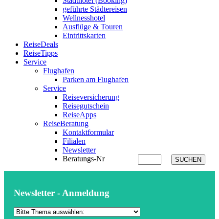
Stadthotel (Booking)
geführte Städtereisen
Wellnesshotel
Ausflüge & Touren
Eintrittskarten
ReiseDeals
ReiseTipps
Service
Flughafen
Parken am Flughafen
Service
Reiseversicherung
Reisegutschein
ReiseApps
ReiseBeratung
Kontaktformular
Filialen
Newsletter
Beratungs-Nr
SUCHEN
Newsletter - Anmeldung