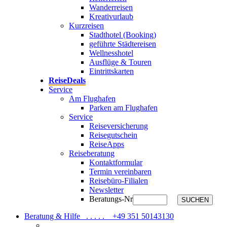
Wanderreisen
Kreativurlaub
Kurzreisen
Stadthotel (Booking)
geführte Städtereisen
Wellnesshotel
Ausflüge & Touren
Eintrittskarten
ReiseDeals
Service
Am Flughafen
Parken am Flughafen
Service
Reiseversicherung
Reisegutschein
ReiseApps
Reiseberatung
Kontaktformular
Termin vereinbaren
Reisebüro-Filialen
Newsletter
Beratungs-Nr
SUCHEN
Beratung & Hilfe . . . . .
+49 351 50143130