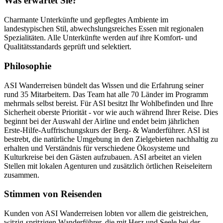
Was erwartet Sie?
Charmante Unterkünfte und gepflegtes Ambiente im
landestypischen Stil, abwechslungsreiches Essen mit regionalen
Spezialitäten. Alle Unterkünfte werden auf ihre Komfort- und
Qualitätsstandards geprüft und selektiert.
Philosophie
ASI Wanderreisen bündelt das Wissen und die Erfahrung seiner
rund 35 Mitarbeitern. Das Team hat alle 70 Länder im Programm
mehrmals selbst bereist. Für ASI besitzt Ihr Wohlbefinden und Ihre
Sicherheit oberste Priorität - vor wie auch während Ihrer Reise. Dies
beginnt bei der Auswahl der Airline und endet beim jährlichen
Erste-Hilfe-Auffrischungskurs der Berg- & Wanderführer. ASI ist
bestrebt, die natürliche Umgebung in den Zielgebieten nachhaltig zu
erhalten und Verständnis für verschiedene Ökosysteme und
Kulturkreise bei den Gästen aufzubauen. ASI arbeitet an vielen
Stellen mit lokalen Agenturen und zusätzlich örtlichen Reiseleitern
zusammen.
Stimmen von Reisenden
Kunden von ASI Wanderreisen lobten vor allem die geistreichen,
witzig-spritzigen Wanderführer, die mit Herz und Seele bei der