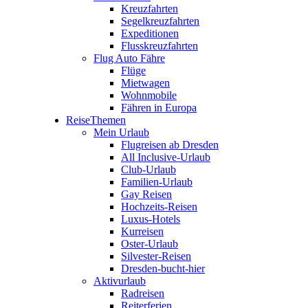
Kreuzfahrten
Segelkreuzfahrten
Expeditionen
Flusskreuzfahrten
Flug Auto Fähre
Flüge
Mietwagen
Wohnmobile
Fähren in Europa
ReiseThemen
Mein Urlaub
Flugreisen ab Dresden
All Inclusive-Urlaub
Club-Urlaub
Familien-Urlaub
Gay Reisen
Hochzeits-Reisen
Luxus-Hotels
Kurreisen
Oster-Urlaub
Silvester-Reisen
Dresden-bucht-hier
Aktivurlaub
Radreisen
Reiterferien