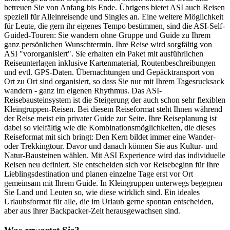
betreuen Sie von Anfang bis Ende. Übrigens bietet ASI auch Reisen
speziell für Alleinreisende und Singles an. Eine weitere Möglichkeit
für Leute, die gern ihr eigenes Tempo bestimmen, sind die ASI-Self-
Guided-Touren: Sie wandern ohne Gruppe und Guide zu Ihrem
ganz persönlichen Wunschtermin. Ihre Reise wird sorgfältig von
ASI "vororganisiert". Sie erhalten ein Paket mit ausführlichen
Reiseunterlagen inklusive Kartenmaterial, Routenbeschreibungen
und evtl. GPS-Daten. Übernachtungen und Gepäcktransport von
Ort zu Ort sind organisiert, so dass Sie nur mit Ihrem Tagesrucksack
wandern - ganz im eigenen Rhythmus. Das ASI-
Reisebausteinsystem ist die Steigerung der auch schon sehr flexiblen
Kleingruppen-Reisen. Bei diesem Reiseformat steht Ihnen während
der Reise meist ein privater Guide zur Seite. Ihre Reiseplanung ist
dabei so vielfältig wie die Kombinationsmöglichkeiten, die dieses
Reiseformat mit sich bringt: Den Kern bildet immer eine Wander-
oder Trekkingtour. Davor und danach können Sie aus Kultur- und
Natur-Bausteinen wählen. Mit ASI Experience wird das individuelle
Reisen neu definiert. Sie entscheiden sich vor Reisebeginn für Ihre
Lieblingsdestination und planen einzelne Tage erst vor Ort
gemeinsam mit Ihrem Guide. In Kleingruppen unterwegs begegnen
Sie Land und Leuten so, wie diese wirklich sind. Ein ideales
Urlaubsformat für alle, die im Urlaub gerne spontan entscheiden,
aber aus ihrer Backpacker-Zeit herausgewachsen sind.