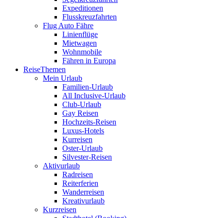
Expeditionen
Flusskreuzfahrten
Flug Auto Fähre
Linienflüge
Mietwagen
Wohnmobile
Fähren in Europa
ReiseThemen
Mein Urlaub
Familien-Urlaub
All Inclusive-Urlaub
Club-Urlaub
Gay Reisen
Hochzeits-Reisen
Luxus-Hotels
Kurreisen
Oster-Urlaub
Silvester-Reisen
Aktivurlaub
Radreisen
Reiterferien
Wanderreisen
Kreativurlaub
Kurzreisen