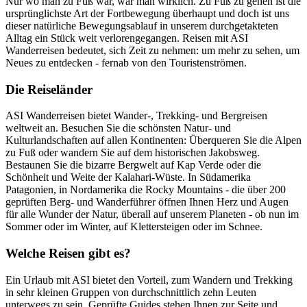
Nur wo man zu Fuß war, war man wirklich. Zu Fuß zu gehen ist die
ursprünglichste Art der Fortbewegung überhaupt und doch ist uns
dieser natürliche Bewegungsablauf in unserem durchgetakteten
Alltag ein Stück weit verlorengegangen. Reisen mit ASI
Wanderreisen bedeutet, sich Zeit zu nehmen: um mehr zu sehen, um
Neues zu entdecken - fernab von den Touristenströmen.
Die Reiseländer
ASI Wanderreisen bietet Wander-, Trekking- und Bergreisen
weltweit an. Besuchen Sie die schönsten Natur- und
Kulturlandschaften auf allen Kontinenten: Überqueren Sie die Alpen
zu Fuß oder wandern Sie auf dem historischen Jakobsweg.
Bestaunen Sie die bizarre Bergwelt auf Kap Verde oder die
Schönheit und Weite der Kalahari-Wüste. In Südamerika
Patagonien, in Nordamerika die Rocky Mountains - die über 200
geprüften Berg- und Wanderführer öffnen Ihnen Herz und Augen
für alle Wunder der Natur, überall auf unserem Planeten - ob nun im
Sommer oder im Winter, auf Klettersteigen oder im Schnee.
Welche Reisen gibt es?
Ein Urlaub mit ASI bietet den Vorteil, zum Wandern und Trekking
in sehr kleinen Gruppen von durchschnittlich zehn Leuten
unterwegs zu sein. Geprüfte Guides stehen Ihnen zur Seite und