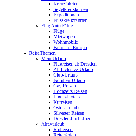
Kreuzfahrten
Segelkreuzfahrten
Expeditionen
Flusskreuzfahrten
Flug Auto Fähre
Flüge
Mietwagen
Wohnmobile
Fähren in Europa
ReiseThemen
Mein Urlaub
Flugreisen ab Dresden
All Inclusive-Urlaub
Club-Urlaub
Familien-Urlaub
Gay Reisen
Hochzeits-Reisen
Luxus-Hotels
Kurreisen
Oster-Urlaub
Silvester-Reisen
Dresden-bucht-hier
Aktivurlaub
Radreisen
Reiterferien