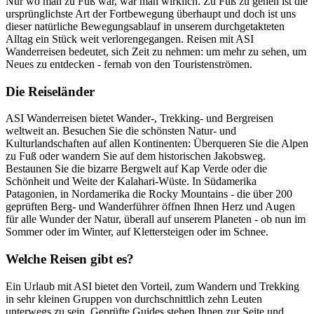
Nur wo man zu Fuß war, war man wirklich. Zu Fuß zu gehen ist die
ursprünglichste Art der Fortbewegung überhaupt und doch ist uns
dieser natürliche Bewegungsablauf in unserem durchgetakteten
Alltag ein Stück weit verlorengegangen. Reisen mit ASI
Wanderreisen bedeutet, sich Zeit zu nehmen: um mehr zu sehen, um
Neues zu entdecken - fernab von den Touristenströmen.
Die Reiseländer
ASI Wanderreisen bietet Wander-, Trekking- und Bergreisen
weltweit an. Besuchen Sie die schönsten Natur- und
Kulturlandschaften auf allen Kontinenten: Überqueren Sie die Alpen
zu Fuß oder wandern Sie auf dem historischen Jakobsweg.
Bestaunen Sie die bizarre Bergwelt auf Kap Verde oder die
Schönheit und Weite der Kalahari-Wüste. In Südamerika
Patagonien, in Nordamerika die Rocky Mountains - die über 200
geprüften Berg- und Wanderführer öffnen Ihnen Herz und Augen
für alle Wunder der Natur, überall auf unserem Planeten - ob nun im
Sommer oder im Winter, auf Klettersteigen oder im Schnee.
Welche Reisen gibt es?
Ein Urlaub mit ASI bietet den Vorteil, zum Wandern und Trekking
in sehr kleinen Gruppen von durchschnittlich zehn Leuten
unterwegs zu sein. Geprüfte Guides stehen Ihnen zur Seite und