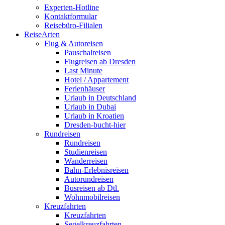
Experten-Hotline
Kontaktformular
Reisebüro-Filialen
ReiseArten
Flug & Autoreisen
Pauschalreisen
Flugreisen ab Dresden
Last Minute
Hotel / Appartement
Ferienhäuser
Urlaub in Deutschland
Urlaub in Dubai
Urlaub in Kroatien
Dresden-bucht-hier
Rundreisen
Rundreisen
Studienreisen
Wanderreisen
Bahn-Erlebnisreisen
Autorundreisen
Busreisen ab Dtl.
Wohnmobilreisen
Kreuzfahrten
Kreuzfahrten
Segelkreuzfahrten