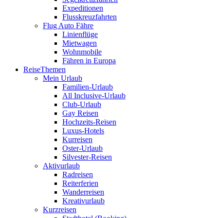
Expeditionen
Flusskreuzfahrten
Flug Auto Fähre
Linienflüge
Mietwagen
Wohnmobile
Fähren in Europa
ReiseThemen
Mein Urlaub
Familien-Urlaub
All Inclusive-Urlaub
Club-Urlaub
Gay Reisen
Hochzeits-Reisen
Luxus-Hotels
Kurreisen
Oster-Urlaub
Silvester-Reisen
Aktivurlaub
Radreisen
Reiterferien
Wanderreisen
Kreativurlaub
Kurzreisen