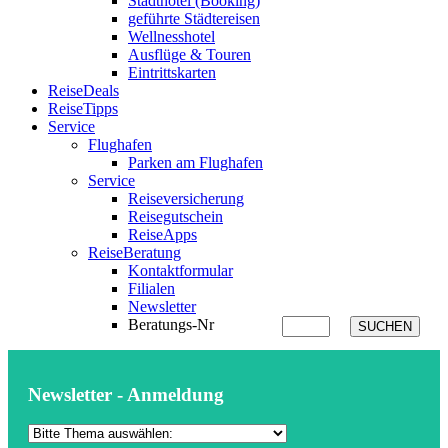
Stadthotel (Booking)
geführte Städtereisen
Wellnesshotel
Ausflüge & Touren
Eintrittskarten
ReiseDeals
ReiseTipps
Service
Flughafen
Parken am Flughafen
Service
Reiseversicherung
Reisegutschein
ReiseApps
ReiseBeratung
Kontaktformular
Filialen
Newsletter
Beratungs-Nr
SUCHEN
Newsletter - Anmeldung