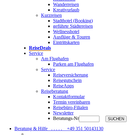
Wanderreisen
Kreativurlaub
Kurzreisen
Stadthotel (Booking)
geführte Städtereisen
Wellnesshotel
Ausflüge & Touren
Eintrittskarten
ReiseDeals
Service
Am Flughafen
Parken am Flughafen
Service
Reiseversicherung
Reisegutschein
ReiseApps
Reiseberatung
Kontaktformular
Termin vereinbaren
Reisebüro-Filialen
Newsletter
Beratungs-Nr
SUCHEN
Beratung & Hilfe . . . . .
+49 351 50143130