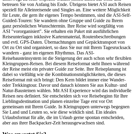
betreuen Sie von Anfang bis Ende. Übrigens bietet ASI auch Reisen
speziell für Alleinreisende und Singles an. Eine weitere Möglichkeit
für Leute, die gern ihr eigenes Tempo bestimmen, sind die ASI-Self-
Guided-Touren: Sie wandern ohne Gruppe und Guide zu Ihrem
ganz persönlichen Wunschtermin. Ihre Reise wird sorgfältig von
ASI "vororganisiert". Sie erhalten ein Paket mit ausführlichen
Reiseunterlagen inklusive Kartenmaterial, Routenbeschreibungen
und evtl. GPS-Daten. Übernachtungen und Gepäcktransport von
Ort zu Ort sind organisiert, so dass Sie nur mit Ihrem Tagesrucksack
wandern - ganz im eigenen Rhythmus. Das ASI-
Reisebausteinsystem ist die Steigerung der auch schon sehr flexiblen
Kleingruppen-Reisen. Bei diesem Reiseformat steht Ihnen während
der Reise meist ein privater Guide zur Seite. Ihre Reiseplanung ist
dabei so vielfältig wie die Kombinationsmöglichkeiten, die dieses
Reiseformat mit sich bringt: Den Kern bildet immer eine Wander-
oder Trekkingtour. Davor und danach können Sie aus Kultur- und
Natur-Bausteinen wählen. Mit ASI Experience wird das individuelle
Reisen neu definiert. Sie entscheiden sich vor Reisebeginn für Ihre
Lieblingsdestination und planen einzelne Tage erst vor Ort
gemeinsam mit Ihrem Guide. In Kleingruppen unterwegs begegnen
Sie Land und Leuten so, wie diese wirklich sind. Ein ideales
Urlaubsformat für alle, die im Urlaub gerne spontan entscheiden,
aber aus ihrer Backpacker-Zeit herausgewachsen sind.