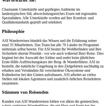
Was erwartet Sie?
Charmante Unterkünfte und gepflegtes Ambiente im
landestypischen Stil, abwechslungsreiches Essen mit regionalen
Spezialitäten. Alle Unterkünfte werden auf ihre Komfort- und
Qualitätsstandards geprüft und selektiert.
Philosophie
ASI Wanderreisen bündelt das Wissen und die Erfahrung seiner
rund 35 Mitarbeitern. Das Team hat alle 70 Länder im Programm
mehrmals selbst bereist. Für ASI besitzt Ihr Wohlbefinden und Ihre
Sicherheit oberste Priorität - vor wie auch während Ihrer Reise. Dies
beginnt bei der Auswahl der Airline und endet beim jährlichen
Erste-Hilfe-Auffrischungskurs der Berg- & Wanderführer. ASI ist
bestrebt, die natürliche Umgebung in den Zielgebieten nachhaltig zu
erhalten und Verständnis für verschiedene Ökosysteme und
Kulturkreise bei den Gästen aufzubauen. ASI arbeitet an vielen
Stellen mit lokalen Agenturen und zusätzlich örtlichen Reiseleitern
zusammen.
Stimmen von Reisenden
Kunden von ASI Wanderreisen lobten vor allem die geistreichen,
witzig-spritzigen Wanderführer, die mit Herz und Seele bei der